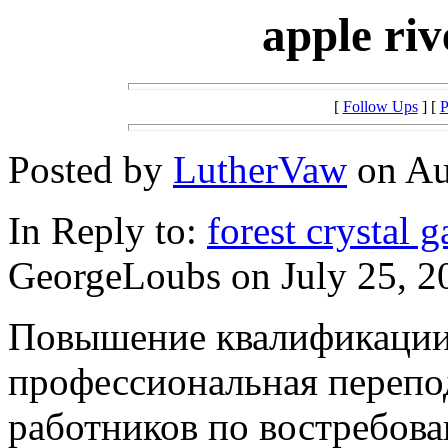
apple riv
[
Follow Ups
] [
P
Posted by
LutherVaw
on Au
In Reply to:
forest crystal g
GeorgeLoubs on July 25, 20
Повышение квалификации h
профессиональная перепо
работников по востребов