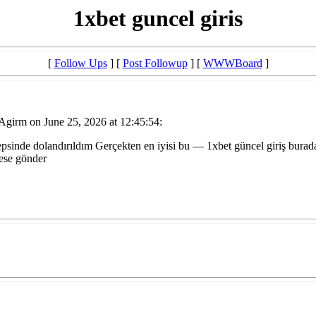
1xbet guncel giris
[
Follow Ups
] [
Post Followup
] [
WWWBoard
]
girm on June 25, 2026 at 12:45:54:
psinde dolandırıldım Gerçekten en iyisi bu — 1xbet güncel giriş burada
kese gönder