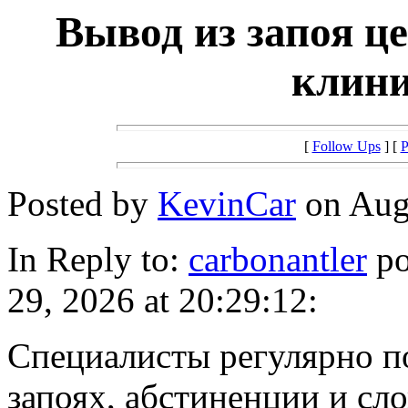
Вывод из запоя ц
клини
[
Follow Ups
] [
P
Posted by
KevinCar
on Augu
In Reply to:
carbonantler
po
29, 2026 at 20:29:12:
Специалисты регулярно п
запоях, абстиненции и сл