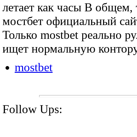
летает как часы В общем,
мостбет официальный сайт 
Только mostbet реально р
ищет нормальную контор
mostbet
Follow Ups: