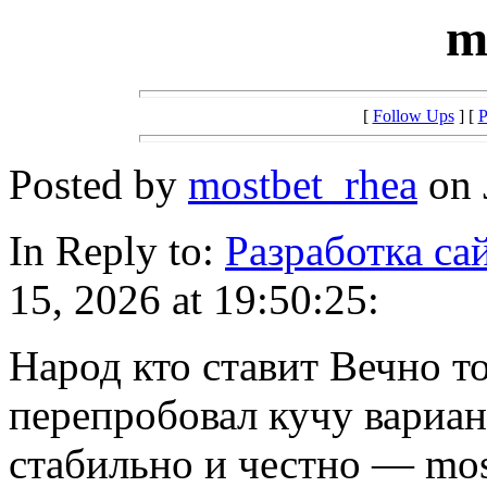
m
[
Follow Ups
] [
P
Posted by
mostbet_rhea
on 
In Reply to:
Разработка са
15, 2026 at 19:50:25:
Народ кто ставит Вечно то
перепробовал кучу вариан
стабильно и честно — mos