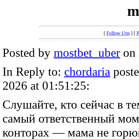
m
[
Follow Ups
] [
P
Posted by
mostbet_uber
on 
In Reply to:
chordaria
poste
2026 at 01:51:25:
Слушайте, кто сейчас в те
самый ответственный моме
конторах — мама не горюй