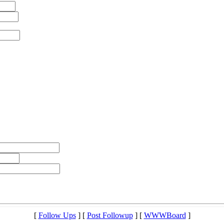
[
Follow Ups
] [
Post Followup
] [
WWWBoard
]