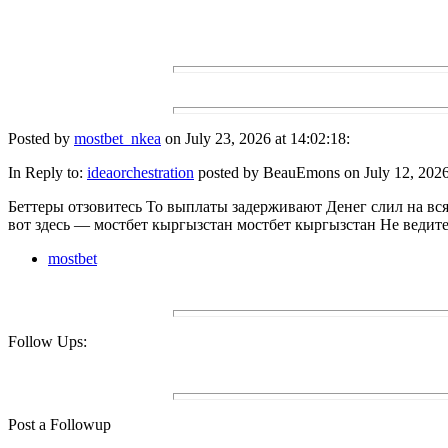
Posted by
mostbet_nkea
on July 23, 2026 at 14:02:18:
In Reply to:
ideaorchestration
posted by BeauEmons on July 12, 2026 
Беттеры отзовитесь То выплаты задерживают Денег слил на вс
вот здесь — мостбет кыргызстан мостбет кыргызстан Не ведит
mostbet
Follow Ups:
Post a Followup