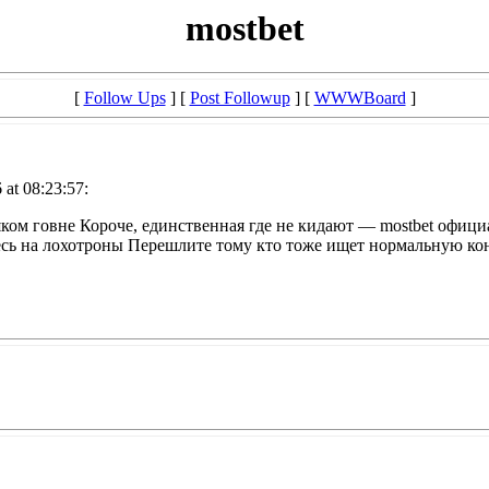
mostbet
[
Follow Ups
] [
Post Followup
] [
WWWBoard
]
at 08:23:57:
яком говне Короче, единственная где не кидают — mostbet офиц
есь на лохотроны Перешлите тому кто тоже ищет нормальную ко