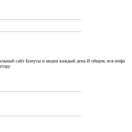
иальный сайт Бонусы и акции каждый день В общем, вся инфа
нтору