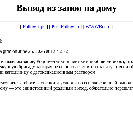
Вывод из запоя на дому
[
Follow Ups
] [
Post Followup
] [
WWWBoard
]
8:
girm on June 25, 2026 at 12:45:55:
 в тяжелом запое, Родственники в панике и вообще не знают, чт
журную бригаду, которая реально спасает в таких ситуациях и 
ли капельницу с детоксикационным раствором,
мотрите sami все расценки и условия по ссылке срочный вывод из 
му — это единственный реальный выход, обязательно перешлите 