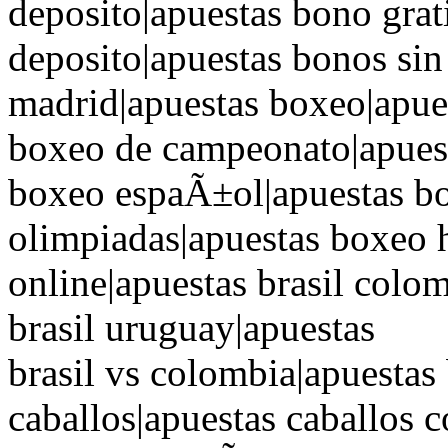
deposito|apuestas bono grat
deposito|apuestas bonos sin
madrid|apuestas boxeo|apue
boxeo de campeonato|apues
boxeo espaÃ±ol|apuestas b
olimpiadas|apuestas boxeo 
online|apuestas brasil colom
brasil uruguay|apuestas
brasil vs colombia|apuestas 
caballos|apuestas caballos 