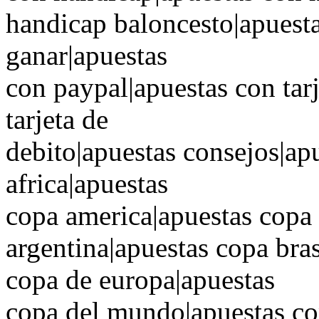
handicap baloncesto|apuest
ganar|apuestas
con paypal|apuestas con tarj
tarjeta de
debito|apuestas consejos|ap
africa|apuestas
copa america|apuestas copa
argentina|apuestas copa bras
copa de europa|apuestas
copa del mundo|apuestas cop