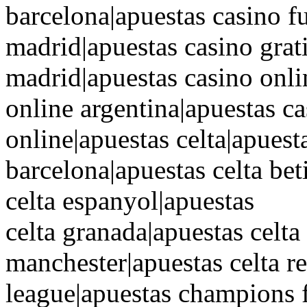
barcelona|apuestas casino f
madrid|apuestas casino grat
madrid|apuestas casino onli
online argentina|apuestas ca
online|apuestas celta|apuesta
barcelona|apuestas celta beti
celta espanyol|apuestas
celta granada|apuestas celta
manchester|apuestas celta r
league|apuestas champions 