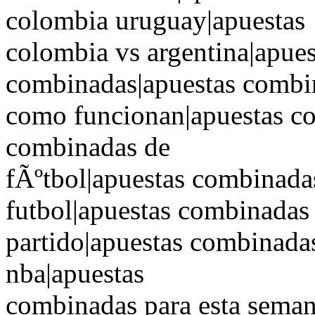
colombia uruguay|apuestas
colombia vs argentina|apues
combinadas|apuestas combi
como funcionan|apuestas co
combinadas de
fÃºtbol|apuestas combinada
futbol|apuestas combinada
partido|apuestas combinada
nba|apuestas
combinadas para esta seman