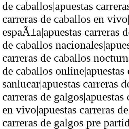
de caballos|apuestas carrera
carreras de caballos en vivo
espaÃ±a|apuestas carreras d
de caballos nacionales|apue
carreras de caballos nocturn
de caballos online|apuestas 
sanlucar|apuestas carreras d
carreras de galgos|apuestas 
en vivo|apuestas carreras d
carreras de galgos pre parti