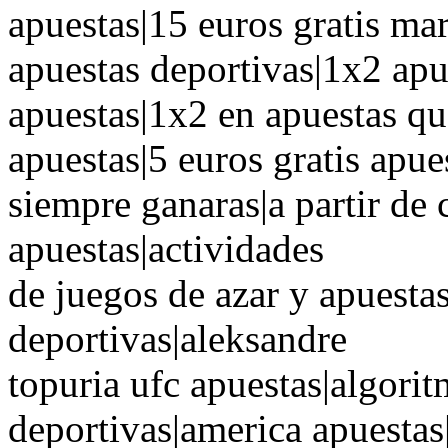
apuestas|15 euros gratis ma
apuestas deportivas|1x2 apu
apuestas|1x2 en apuestas qu
apuestas|5 euros gratis apue
siempre ganaras|a partir de 
apuestas|actividades
de juegos de azar y apuesta
deportivas|aleksandre
topuria ufc apuestas|algori
deportivas|america apuestas