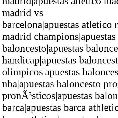
madrid|apuestas atletico mad
madrid vs
barcelona|apuestas atletico r
madrid champions|apuestas a
baloncesto|apuestas balonce
handicap|apuestas baloncest
olimpicos|apuestas balonce
nba|apuestas baloncesto pro
pronÃ³sticos|apuestas balon
barca|apuestas barca athleti