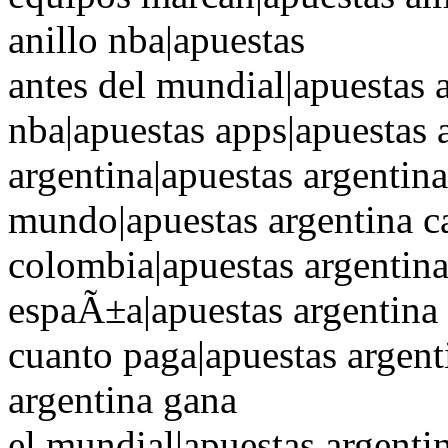
anillo nba|apuestas
antes del mundial|apuestas 
nba|apuestas apps|apuestas 
argentina|apuestas argentin
mundo|apuestas argentina c
colombia|apuestas argentina
espaÃ±a|apuestas argentina 
cuanto paga|apuestas argent
argentina gana
el mundial|apuestas argenti