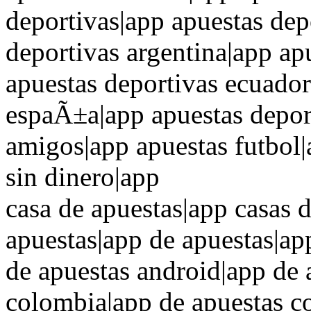
deportivas|app apuestas dep
deportivas argentina|app ap
apuestas deportivas ecuador
espaÃ±a|app apuestas deport
amigos|app apuestas futbol|
sin dinero|app
casa de apuestas|app casas 
apuestas|app de apuestas|ap
de apuestas android|app de 
colombia|app de apuestas c