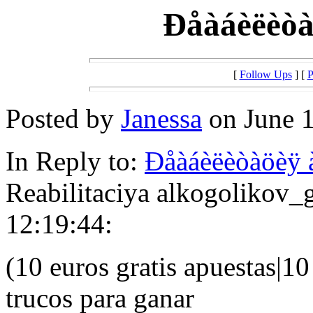
Ðåàáèëèòàö
[
Follow Ups
] [
P
Posted by
Janessa
on June 1
In Reply to:
Ðåàáèëèòàöèÿ à
Reabilitaciya alkogolikov
12:19:44:
(10 euros gratis apuestas|1
trucos para ganar