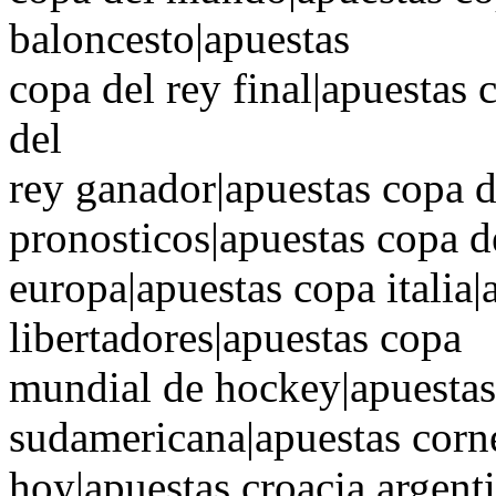
baloncesto|apuestas
copa del rey final|apuestas 
del
rey ganador|apuestas copa d
pronosticos|apuestas copa d
europa|apuestas copa italia|
libertadores|apuestas copa
mundial de hockey|apuestas
sudamericana|apuestas corne
hoy|apuestas croacia argent