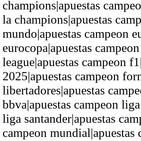
champions|apuestas campeo
la champions|apuestas camp
mundo|apuestas campeon e
eurocopa|apuestas campeon
league|apuestas campeon f1
2025|apuestas campeon for
libertadores|apuestas campe
bbva|apuestas campeon lig
liga santander|apuestas ca
campeon mundial|apuestas 