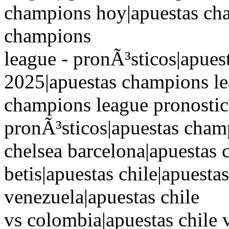
champions hoy|apuestas cha
champions
league - pronÃ³sticos|apue
2025|apuestas champions le
champions league pronostic
pronÃ³sticos|apuestas cham
chelsea barcelona|apuestas 
betis|apuestas chile|apuestas
venezuela|apuestas chile
vs colombia|apuestas chile 