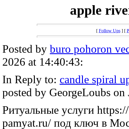
apple rive
[
Follow Ups
] [
P
Posted by
buro pohoron ve
2026 at 14:40:43:
In Reply to:
candle spiral u
posted by GeorgeLoubs on J
Ритуальные услуги https:/
pamyat.ru/ под ключ в Мо